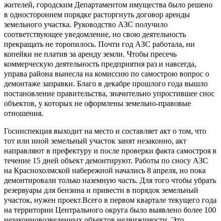
жителей, городским Департаментом имущества было решено
в одностороннем порядке расторгнуть договор аренды
земельного участка. Руководство АЗС получило
соответствующее уведомление, но свою деятельность
прекращать не торопилось. Почти год АЗС работала, ни
копейки не платив за аренду земли. Чтобы пресечь
коммерческую деятельность предприятия раз и навсегда,
управа района вынесла на комиссию по самострою вопрос о
демонтаже заправки. Благо в декабре прошлого года вышло
постановление правительства, значительно упростившее снос
объектов, у которых не оформлены земельно-правовые
отношения.
Госинспекция выходит на место и составляет акт о том, что
тот или иной земельный участок занят незаконно, акт
направляют в префектуру и после проверки факта самостроя в
течение 15 дней объект демонтируют. Работы по сносу АЗС
на Краснохолмской набережной начались 8 апреля, но пока
демонтировали только наземную часть. Для того чтобы убрать
резервуары для бензина и привести в порядок земельный
участок, нужен проект.Всего в первом квартале текущего года
на территории Центрального округа было выявлено более 100
незаконновозведенных объектов недвижимости. Это