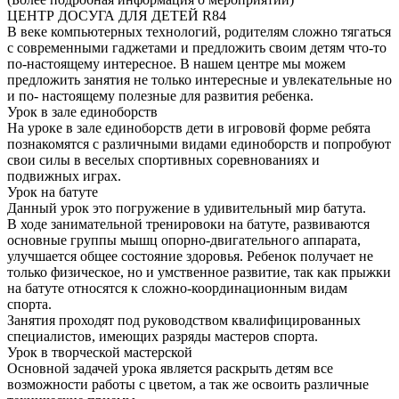
ЦЕНТР ДОСУГА ДЛЯ ДЕТЕЙ R84
В веке компьютерных технологий, родителям сложно тягаться
с современными гаджетами и предложить своим детям что-то
по-настоящему интересное. В нашем центре мы можем
предложить занятия не только интересные и увлекательные но
и по- настоящему полезные для развития ребенка.
Урок в зале единоборств
На уроке в зале единоборств дети в игрововй форме ребята
познакомятся с различными видами единоборств и попробуют
свои силы в веселых спортивных соревнованиях и
подвижных играх.
Урок на батуте
Данный урок это погружение в удивительный мир батута.
В ходе занимательной тренировоки на батуте, развиваются
основные группы мышц опорно-двигательного аппарата,
улучшается общее состояние здоровья. Ребенок получает не
только физическое, но и умственное развитие, так как прыжки
на батуте относятся к сложно-координационным видам
спорта.
Занятия проходят под руководством квалифицированных
специалистов, имеющих разряды мастеров спорта.
Урок в творческой мастерской
Основной задачей урока является раскрыть детям все
возможности работы с цветом, а так же освоить различные