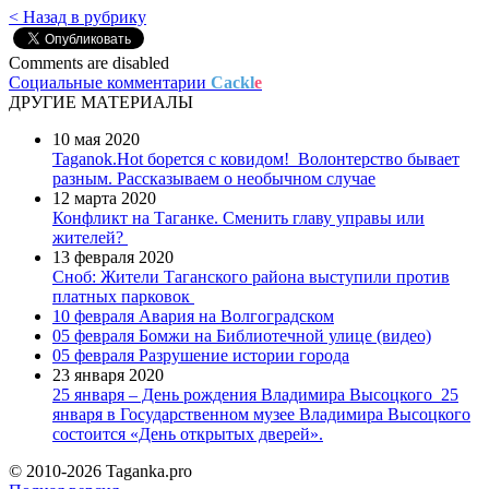
< Назад в рубрику
Comments are disabled
Социальные комментарии
Cackl
e
ДРУГИЕ МАТЕРИАЛЫ
10 мая 2020
Taganok.Hot борется с ковидом!
Волонтерство бывает
разным. Рассказываем о необычном случае
12 марта 2020
Конфликт на Таганке. Сменить главу управы или
жителей?
13 февраля 2020
Сноб: Жители Таганского района выступили против
платных парковок
10 февраля
Авария на Волгоградском
05 февраля
Бомжи на Библиотечной улице (видео)
05 февраля
Разрушение истории города
23 января 2020
25 января – День рождения Владимира Высоцкого
25
января в Государственном музее Владимира Высоцкого
состоится «День открытых дверей».
© 2010-2026 Taganka.pro