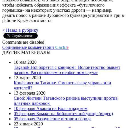
чтобы избежать образования эффекта «бутылочного
горлышка» на некоторых участках дороги — например,
девять полос в районе Зубовского бульвара упираются в три в
районе Крымского моста.
< Назад в рубрику
Comments are disabled
Социальные комментарии
Cackl
e
ДРУГИЕ МАТЕРИАЛЫ
10 мая 2020
Taganok.Hot борется с ковидом!
Волонтерство бывает
разным. Рассказываем о необычном случае
12 марта 2020
Конфликт на Таганке. Сменить главу управы или
жителей?
13 февраля 2020
Сноб: Жители Таганского района выступили против
платных парковок
10 февраля
Авария на Волгоградском
05 февраля
Бомжи на Библиотечной улице (видео)
05 февраля
Разрушение истории города
23 января 2020