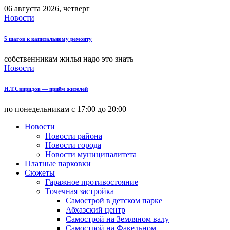
06 августа 2026, четверг
Новости
5 шагов к капитальному ремонту
собственникам жилья надо это знать
Новости
И.Т.Свиридов — приём жителей
по понедельникам с 17:00 до 20:00
Новости
Новости района
Новости города
Новости муниципалитета
Платные парковки
Сюжеты
Гаражное противостояние
Точечная застройка
Самострой в детском парке
Абхазский центр
Самострой на Земляном валу
Самострой на Факельном