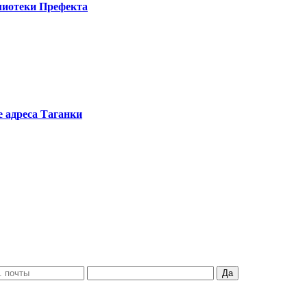
лиотеки Префекта
е адреса Таганки