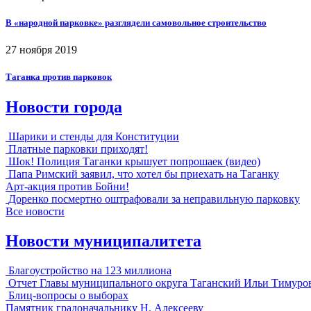
В «народной парковке» разглядели самовольное строительство
27 ноября 2019
Таганка против парковок
Новости города
Шарики и стенды для Конституции
Платные парковки приходят!
Шок! Полиция Таганки крышует попрошаек (видео)
Папа Римский заявил, что хотел бы приехать на Таганку
Арт-акция против Бойни!
Доренко посмертно оштрафовали за неправильную парковку
Все новости
Новости муниципалитета
Благоустройство на 123 миллиона
Отчет Главы муниципального округа Таганский Ильи Тимуро
Блиц-вопросы о выборах
Памятник градоначальнику Н. Алексееву