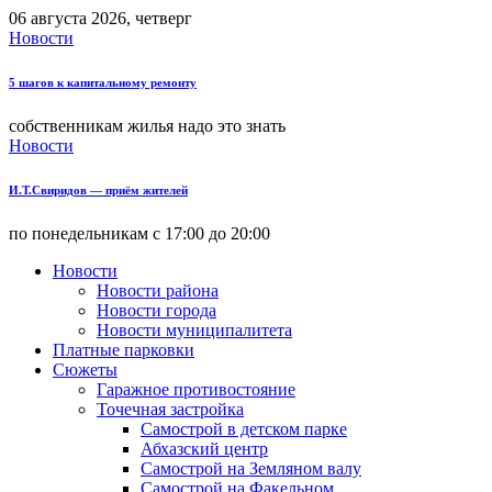
06 августа 2026, четверг
Новости
5 шагов к капитальному ремонту
собственникам жилья надо это знать
Новости
И.Т.Свиридов — приём жителей
по понедельникам с 17:00 до 20:00
Новости
Новости района
Новости города
Новости муниципалитета
Платные парковки
Сюжеты
Гаражное противостояние
Точечная застройка
Самострой в детском парке
Абхазский центр
Самострой на Земляном валу
Самострой на Факельном