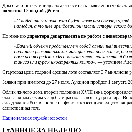
Дом с мезонином и подвалом относится к выявленным объектам
политике Геннадий Дёгтев
.
«
С победителем аукциона будет заключен договор аренд
наследия, а точнее арендованной части исторического до
По мнению
директора департамента по работе с девелопера
«Данный объект представляет собой отличный инвестиц
начинает развиваться как локация элитного жилья, бли
помещения средств здесь можно открыть камерный бизне
танцев или курсы иностранных языков»
, — уточнила Але
Стартовая цена годовой аренды лота составляет 3,7 миллиона р
Заявки принимаются до 27 июля. Аукцион пройдет 1 августа 20
Облик жилого дома второй половины XVIII века формировался 
был главным домом усадьбы и располагался внутри двора. Во 
фасад здания был выполнен в формах классицизирущего направ
единственная печь.
Национальная служба новостей
ГлАВНОЕ ЗА НЕДЕЛЮ