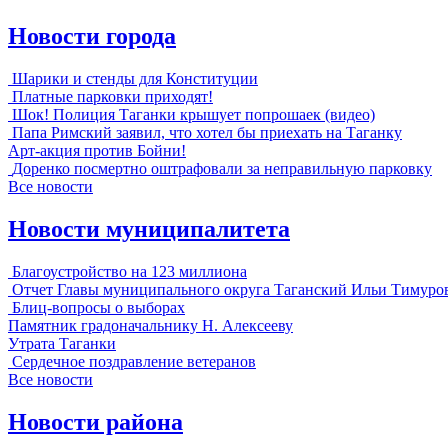
Новости города
Шарики и стенды для Конституции
Платные парковки приходят!
Шок! Полиция Таганки крышует попрошаек (видео)
Папа Римский заявил, что хотел бы приехать на Таганку
Арт-акция против Бойни!
Доренко посмертно оштрафовали за неправильную парковку
Все новости
Новости муниципалитета
Благоустройство на 123 миллиона
Отчет Главы муниципального округа Таганский Ильи Тимуро
Блиц-вопросы о выборах
Памятник градоначальнику Н. Алексееву
Утрата Таганки
Сердечное поздравление ветеранов
Все новости
Новости района