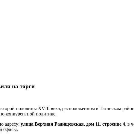
вили на торги
торой половины XVIII века, расположенном в Таганском районе
по конкурентной политике.
по адресу:
улица Верхняя Радищевская, дом 11, строение 4,
в ч
од офисы.