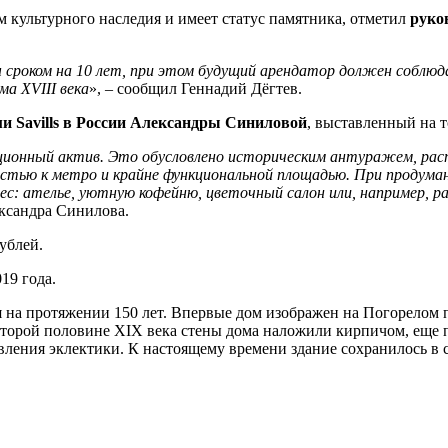
 культурного наследия и имеет статус памятника, отметил
руко
ы сроком на 10 лет, при этом будущий арендатор должен соблю
ма XVIII века
», – сообщил Геннадий Дёгтев.
ми Savills в России Александры Синиловой
, выставленный на т
ионный актив. Это обусловлено историческим антуражем, расп
зостью к метро и крайне функциональной площадью. При продум
с: ателье, уютную кофейню, цветочный салон или, например, 
ксандра Синилова.
ублей.
19 года.
на протяжении 150 лет. Впервые дом изображен на Погорелом п
второй половине XIX века стены дома наложили кирпичом, еще п
ления эклектики. К настоящему времени здание сохранилось в 