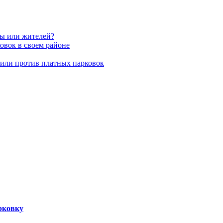
вы или жителей?
овок в своем районе
пили против платных парковок
рковку