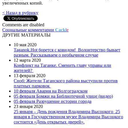
увеличенных копий.
< Назад в рубрику
Comments are disabled
Социальные комментарии
Cackl
e
ДРУГИЕ МАТЕРИАЛЫ
10 мая 2020
Taganok.Hot борется с ковидом!
Волонтерство бывает
разным. Рассказываем о необычном случае
12 марта 2020
Конфликт на Таганке. Сменить главу управы или
жителей?
13 февраля 2020
Сноб: Жители Таганского района выступили против
платных парковок
10 февраля
Авария на Волгоградском
05 февраля
Бомжи на Библиотечной улице (видео)
05 февраля
Разрушение истории города
23 января 2020
25 января – День рождения Владимира Высоцкого
25
января в Государственном музее Владимира Высоцкого
состоится «День открытых дверей».