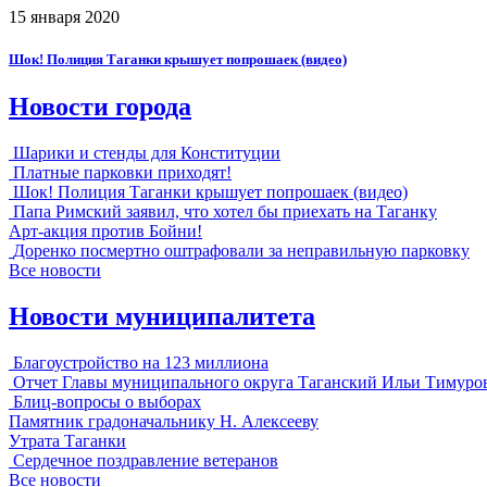
15 января 2020
Шок! Полиция Таганки крышует попрошаек (видео)
Новости города
Шарики и стенды для Конституции
Платные парковки приходят!
Шок! Полиция Таганки крышует попрошаек (видео)
Папа Римский заявил, что хотел бы приехать на Таганку
Арт-акция против Бойни!
Доренко посмертно оштрафовали за неправильную парковку
Все новости
Новости муниципалитета
Благоустройство на 123 миллиона
Отчет Главы муниципального округа Таганский Ильи Тимуро
Блиц-вопросы о выборах
Памятник градоначальнику Н. Алексееву
Утрата Таганки
Сердечное поздравление ветеранов
Все новости