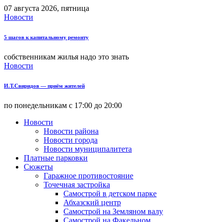
07 августа 2026, пятница
Новости
5 шагов к капитальному ремонту
собственникам жилья надо это знать
Новости
И.Т.Свиридов — приём жителей
по понедельникам с 17:00 до 20:00
Новости
Новости района
Новости города
Новости муниципалитета
Платные парковки
Сюжеты
Гаражное противостояние
Точечная застройка
Самострой в детском парке
Абхазский центр
Самострой на Земляном валу
Самострой на Факельном