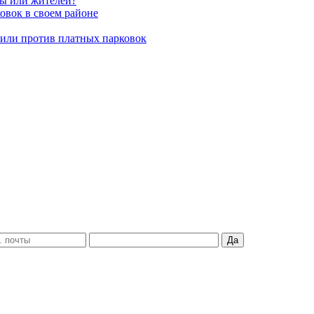
вы или жителей?
овок в своем районе
пили против платных парковок