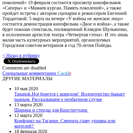
поколений» 19 февраля состоится просмотр кинофильмов
«Саперы» и «Мамаев курган. Память поколений», а также
пройдет встреча с автором сценария и режиссером Евгенией
Тирдатовой. 5 марта на вечере «У войны не женское лицо»
состоится демонстрация кинофильма «Двое и война», а также
будет показан спектакль, посвященный Клавдии Шульженко,
в исполнении артистов театра «Четвертая стена». И это лишь
малая часть культурных мероприятий, организуемых
Городским советом ветеранов в год 70-летия Победы.
< Назад в рубрику
Comments are disabled
Социальные комментарии
Cackl
e
ДРУГИЕ МАТЕРИАЛЫ
10 мая 2020
Taganok.Hot борется с ковидом!
Волонтерство бывает
разным. Рассказываем о необычном случае
13 марта 2020
Шарики и стенды для Конституции
12 марта 2020
Конфликт на Таганке. Сменить главу управы или
жителей?
18 февраля 2020