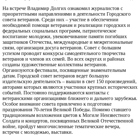
На встрече Владимир Долгих ознакомил журналистов с
приоритетными направлениями в деятельности Городского
совета ветеранов. Среди них – участие в обеспечении
необходимой помощи ветеранам и реализации городских и
федеральных социальных программ, патриотическое
воспитание молодежи, увековечивание памяти погибших
защитников Отечества, международные и межрегиональные
связи, организация досуга ветеранов. Совет с большим
успехом проводит конкурсы самодеятельного творчества
ветеранов и членов их семей. Во всех округах и районах
созданы художественные коллективы ветеранов.
Организуются фестивали, посвященные знаменательным
датам. Городской совет ветеранов ведет большую
издательскую деятельность – вышли в свет 150 произведений,
авторами которых являются участники крупных исторических
событий. Постоянно поддерживаются контакты с
ветеранскими организациями ближнего и дальнего зарубежья.
Особое внимание совета привлечено к подготовке
празднования 70-летия Великой Победы. Помимо ставшего
традиционным возложения цветов к Могиле Неизвестного
Солдата и концертов, посвященных Великой Отечественной
войне, пройдут многочисленные тематические вечера,
встречи с молодежью, выставки.