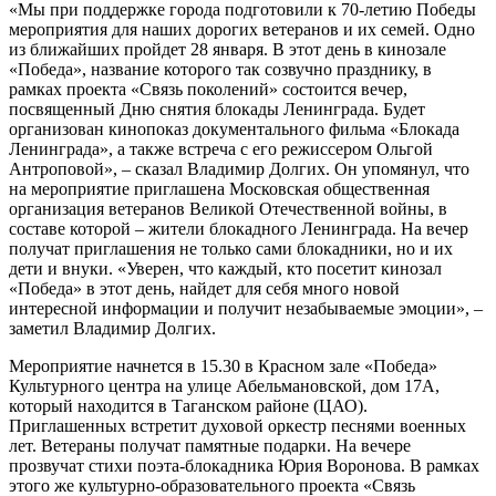
«Мы при поддержке города подготовили к 70-летию Победы
мероприятия для наших дорогих ветеранов и их семей. Одно
из ближайших пройдет 28 января. В этот день в кинозале
«Победа», название которого так созвучно празднику, в
рамках проекта «Связь поколений» состоится вечер,
посвященный Дню снятия блокады Ленинграда. Будет
организован кинопоказ документального фильма «Блокада
Ленинграда», а также встреча с его режиссером Ольгой
Антроповой», – сказал Владимир Долгих. Он упомянул, что
на мероприятие приглашена Московская общественная
организация ветеранов Великой Отечественной войны, в
составе которой – жители блокадного Ленинграда. На вечер
получат приглашения не только сами блокадники, но и их
дети и внуки. «Уверен, что каждый, кто посетит кинозал
«Победа» в этот день, найдет для себя много новой
интересной информации и получит незабываемые эмоции», –
заметил Владимир Долгих.
Мероприятие начнется в 15.30 в Красном зале «Победа»
Культурного центра на улице Абельмановской, дом 17А,
который находится в Таганском районе (ЦАО).
Приглашенных встретит духовой оркестр песнями военных
лет. Ветераны получат памятные подарки. На вечере
прозвучат стихи поэта-блокадника Юрия Воронова. В рамках
этого же культурно-образовательного проекта «Связь