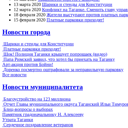
13 марта 2020
Шарики и стенды для Конституции
12 марта 2020
Конфликт на Таганке. Сменить главу упра
18 февраля 2020
Жители выступают против платных парк
15 февраля 2020
Платные парковки приходят!
Новости города
Шарики и стенды для Конституции
Платные парковки приходят!
Шок! Полиция Таганки крышует попрошаек (видео)
Папа Римский заявил, что хотел бы приехать на Таганку
Арт-акция против Бойни!
Доренко посмертно оштрафовали за неправильную парковку
Все новости
Новости муниципалитета
Благоустройство на 123 миллиона
Отчет Главы муниципального округа Таганский Ильи Тимуро
Блиц-вопросы о выборах
Памятник градоначальнику Н. Алексееву
Утрата Таганки
Сердечное поздравление ветеранов