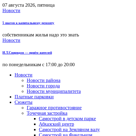
07 августа 2026, пятница
Новости
5 шагов к капитальному ремонту
собственникам жилья надо это знать
Новости
И.Т.Свиридов — приём жителей
по понедельникам с 17:00 до 20:00
Новости
Новости района
Новости города
Новости муниципалитета
Платные парковки
Сюжеты
Гаражное противостояние
Точечная застройка
Самострой в детском парке
Абхазский центр
Самострой на Земляном валу
Самострой на Факельном