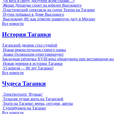
«Я весь в свету, доступен всем глазам…»
Жерар Депардье споет на юбилее Высоцкого
Пластический спектакль на сцене Театра на Таганке
Путин побывал в Доме Высоцкого
Высоцкому 80: как отметят памятную дату в Москве
Все новости
История Таганки
Таганский дворик стал судьбой
Новая реконструкция старого парка
Знаки Осовиахим отреставрируют
Закладная табличка XVIII века обнаружена при реставрации к
Новая деревня в истории Таганки
15 апреля — 80 лет Таганки!
Все новости
Чудеса Таганки
Электротеатр ‘Вулкан’
Тельцам лучше жить на Таганской
Театр на Таганке: вчера, сегодня, завтра
Супербункер на Таганке
Все новости