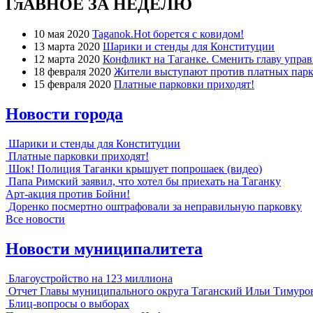
ГлАВНОЕ ЗА НЕДЕЛЮ
10 мая 2020
Taganok.Hot борется с ковидом!
13 марта 2020
Шарики и стенды для Конституции
12 марта 2020
Конфликт на Таганке. Сменить главу упра
18 февраля 2020
Жители выступают против платных парк
15 февраля 2020
Платные парковки приходят!
Новости города
Шарики и стенды для Конституции
Платные парковки приходят!
Шок! Полиция Таганки крышует попрошаек (видео)
Папа Римский заявил, что хотел бы приехать на Таганку
Арт-акция против Бойни!
Доренко посмертно оштрафовали за неправильную парковку
Все новости
Новости муниципалитета
Благоустройство на 123 миллиона
Отчет Главы муниципального округа Таганский Ильи Тимуро
Блиц-вопросы о выборах