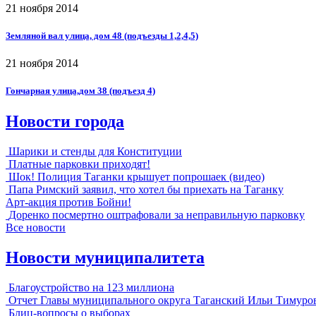
21 ноября 2014
Земляной вал улица, дом 48 (подъезды 1,2,4,5)
21 ноября 2014
Гончарная улица,дом 38 (подъезд 4)
Новости города
Шарики и стенды для Конституции
Платные парковки приходят!
Шок! Полиция Таганки крышует попрошаек (видео)
Папа Римский заявил, что хотел бы приехать на Таганку
Арт-акция против Бойни!
Доренко посмертно оштрафовали за неправильную парковку
Все новости
Новости муниципалитета
Благоустройство на 123 миллиона
Отчет Главы муниципального округа Таганский Ильи Тимуро
Блиц-вопросы о выборах