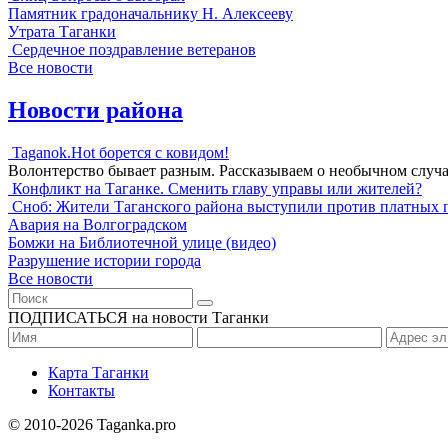
Памятник градоначальнику Н. Алексееву
Утрата Таганки
Сердечное поздравление ветеранов
Все новости
Новости района
Taganok.Hot борется с ковидом!
Волонтерство бывает разным. Рассказываем о необычном случ
Конфликт на Таганке. Сменить главу управы или жителей?
Сноб: Жители Таганского района выступили против платных 
Авария на Волгоградском
Бомжи на Библиотечной улице (видео)
Разрушение истории города
Все новости
ПОДПИСАТЬСЯ на новости Таганки
Карта Таганки
Контакты
© 2010-2026 Taganka.pro