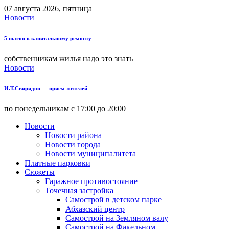
07 августа 2026, пятница
Новости
5 шагов к капитальному ремонту
собственникам жилья надо это знать
Новости
И.Т.Свиридов — приём жителей
по понедельникам с 17:00 до 20:00
Новости
Новости района
Новости города
Новости муниципалитета
Платные парковки
Сюжеты
Гаражное противостояние
Точечная застройка
Самострой в детском парке
Абхазский центр
Самострой на Земляном валу
Самострой на Факельном