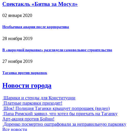
Спектакль «Битва за Мосул»
02 января 2020
Необычная авария после корпоратива
28 ноября 2019
В «народной парковке» разглядели самовольное строительство
27 ноября 2019
Таганка против парковок
Новости города
Шарики и стенды для Конституции
Платные парковки приходят!
Шок! Полиция Таганки крышует попрошаек (видео)
Папа Римский заявил, что хотел бы приехать на Таганку
Арт-акция против Бойни!
Доренко посмертно оштрафовали за неправильную парковку
Все новости