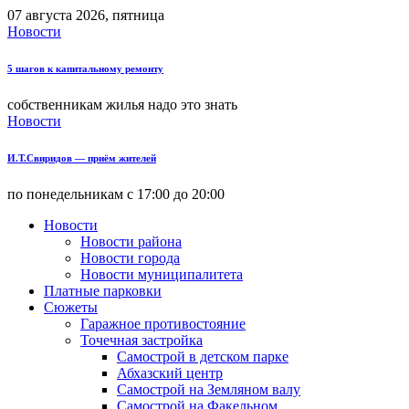
07 августа 2026, пятница
Новости
5 шагов к капитальному ремонту
собственникам жилья надо это знать
Новости
И.Т.Свиридов — приём жителей
по понедельникам с 17:00 до 20:00
Новости
Новости района
Новости города
Новости муниципалитета
Платные парковки
Сюжеты
Гаражное противостояние
Точечная застройка
Самострой в детском парке
Абхазский центр
Самострой на Земляном валу
Самострой на Факельном