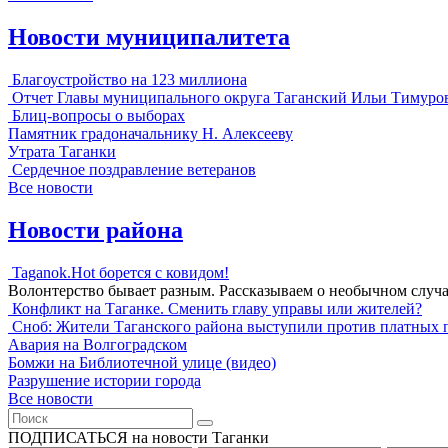
Новости муниципалитета
Благоустройство на 123 миллиона
Отчет Главы муниципального округа Таганский Ильи Тимуро
Блиц-вопросы о выборах
Памятник градоначальнику Н. Алексееву
Утрата Таганки
Сердечное поздравление ветеранов
Все новости
Новости района
Taganok.Hot борется с ковидом!
Волонтерство бывает разным. Рассказываем о необычном случ
Конфликт на Таганке. Сменить главу управы или жителей?
Сноб: Жители Таганского района выступили против платных 
Авария на Волгоградском
Бомжи на Библиотечной улице (видео)
Разрушение истории города
Все новости
ПОДПИСАТЬСЯ на новости Таганки