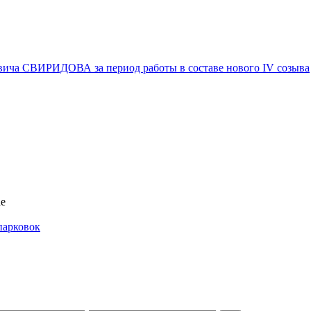
вича СВИРИДОВА за период работы в составе нового IV созыва
ае
парковок