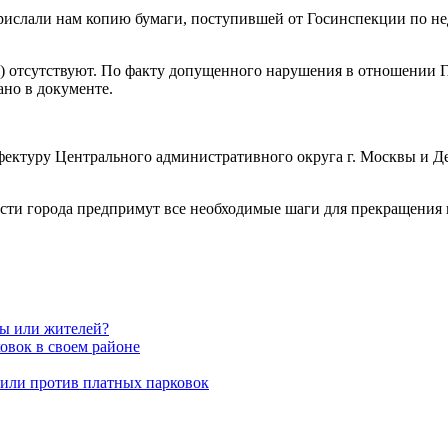
рислали нам копию бумаги, поступившей от Госинспекции по нед
) отсутствуют. По факту допущенного нарушения в отношении 
но в документе.
ефектуру Центрального административного округа г. Москвы и Д
асти города предпримут все необходимые шаги для прекращения 
вы или жителей?
овок в своем районе
пили против платных парковок